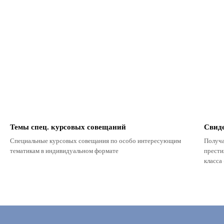
Темы спец. курсовых совещаний
Свиде
Специальные курсовых совещания по особо интересующим
Получа
тематикам в индивидуальном формате
прести
класс